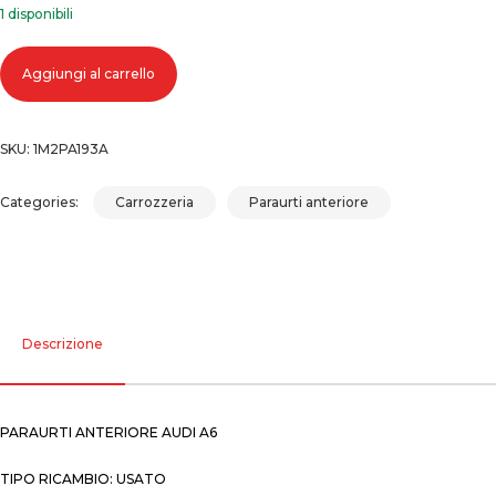
1 disponibili
Paraurti anteriore audi a6 quantità
Aggiungi al carrello
SKU:
1M2PA193A
Categories:
Carrozzeria
Paraurti anteriore
Descrizione
PARAURTI ANTERIORE AUDI A6
TIPO RICAMBIO: USATO