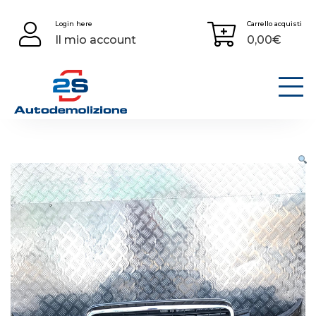
Skip
Login here
Carrello acquisti
to
Il mio account
0,00
€
content