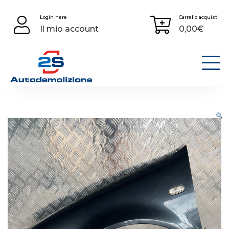
Skip
Login here
Carrello acquisti
to
Il mio account
0,00
€
content