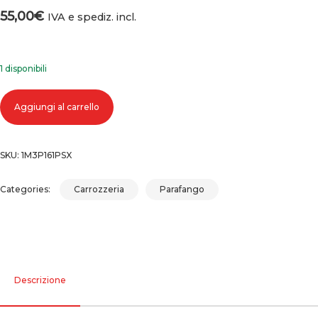
55,00
€
IVA e spediz. incl.
1 disponibili
PARAFANGO ANTERIORE SINISTRO VOLKSWAGEN GOLF 4 quantità
Aggiungi al carrello
SKU:
1M3P161PSX
Categories:
Carrozzeria
Parafango
Descrizione