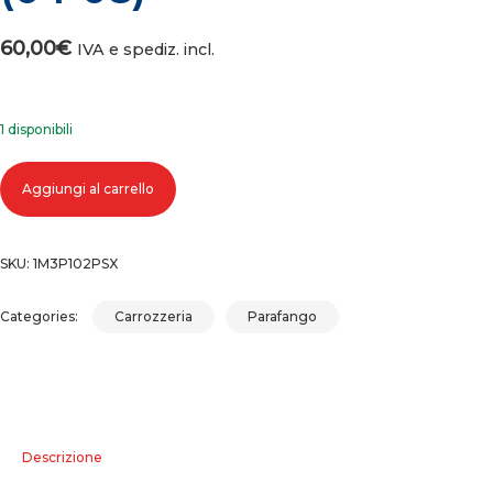
60,00
€
IVA e spediz. incl.
1 disponibili
Parafango anteriore sinistro renault modus (04-08) quantità
Aggiungi al carrello
SKU:
1M3P102PSX
Categories:
Carrozzeria
Parafango
Descrizione