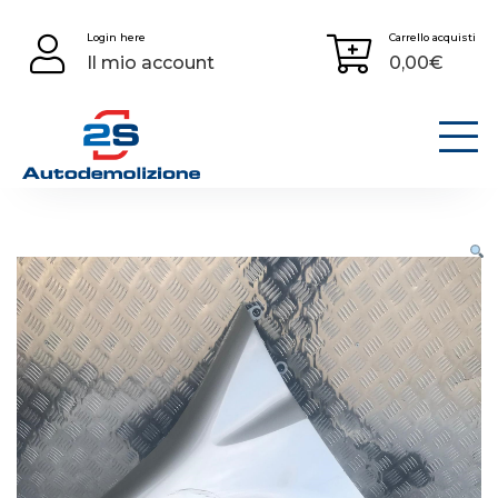
Skip
Login here
Carrello acquisti
to
Il mio account
0,00
€
content