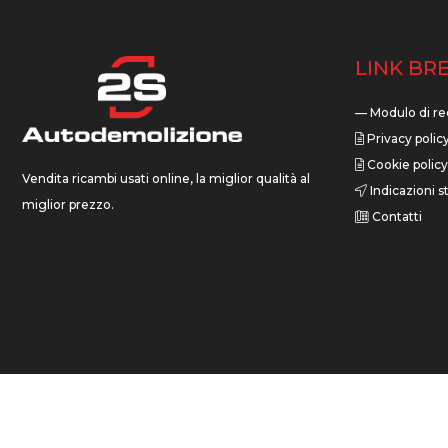
LINK BRE
— Modulo di re
Privacy polic
Cookie policy
Vendita ricambi usati online, la miglior qualità al
Indicazioni st
miglior prezzo.
Contatti
2022 © AUTODEMOLIZIONE 2S DI SONCINA D. & C. SNC - P.IVA 0343