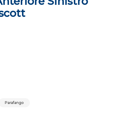
nteriore Sinistro
scott
lt mascott quantità
Parafango