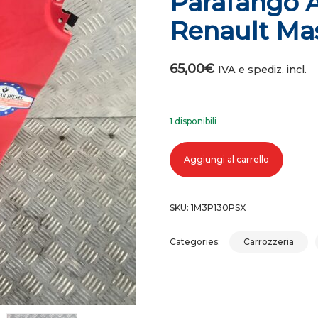
Parafango A
Renault Ma
65,00
€
IVA e spediz. incl.
1 disponibili
Parafango anteriore sinistro renau
Aggiungi al carrello
SKU:
1M3P130PSX
Categories:
Carrozzeria