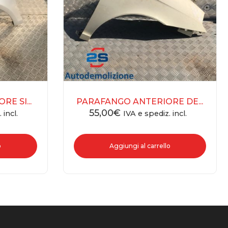
E SI...
PARAFANGO ANTERIORE DE...
55,00
€
 incl.
IVA e spediz. incl.
o
Aggiungi al carrello