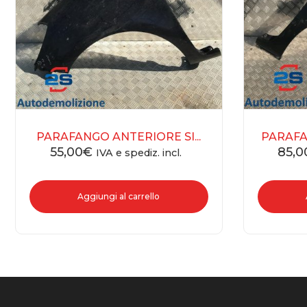
PARAFANGO ANTERIORE SI...
PARAFA
55,00
€
85,0
IVA e spediz. incl.
Aggiungi al carrello