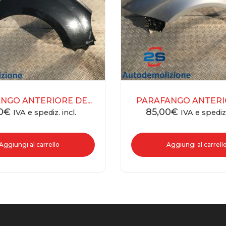
NGO ANTERIORE DE...
PARAFANGO ANTERIOR
0
€
85,00
€
IVA e spediz. incl.
IVA e spediz.
Aggiungi al carrello
Aggiungi al carrell