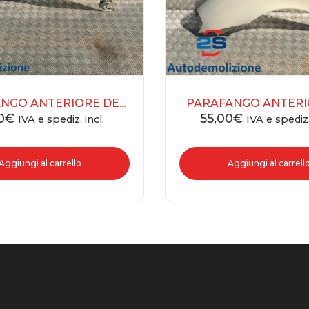
NGO ANTERIORE DE...
PARAFANGO ANTERIOR
0
€
55,00
€
IVA e spediz. incl.
IVA e spediz.
Aggiungi al carrello
Aggiungi al carrell