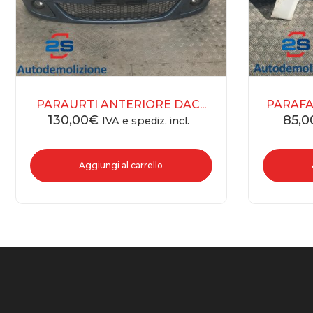
PARAURTI ANTERIORE DAC...
PARAFA
130,00
€
85,0
IVA e spediz. incl.
Aggiungi al carrello