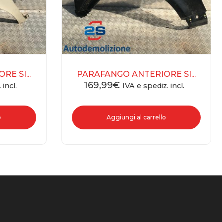
E SI...
PARAFANGO ANTERIORE SI...
169,99
€
 incl.
IVA e spediz. incl.
o
Aggiungi al carrello