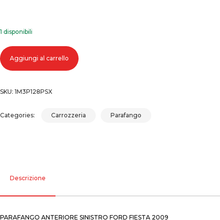
1 disponibili
Parafango anteriore sinistro ford fiesta 2009 quantità
Aggiungi al carrello
SKU:
1M3P128PSX
Categories:
Carrozzeria
Parafango
Descrizione
PARAFANGO ANTERIORE SINISTRO FORD FIESTA 2009