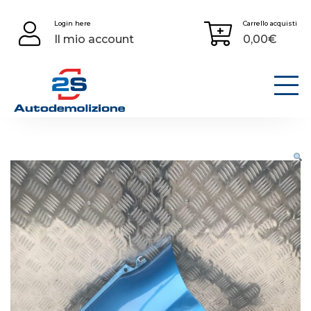
Skip
Login here
Carrello acquisti
to
Il mio account
0,00
€
content