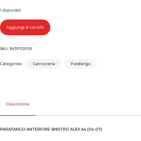
1 disponibili
Parafango anteriore sinistro audi a4 (04-07) quantità
Aggiungi al carrello
SKU:
1M3P112PSX
Categories:
Carrozzeria
Parafango
Descrizione
PARAFANGO ANTERIORE SINISTRO AUDI A4 (04-07)