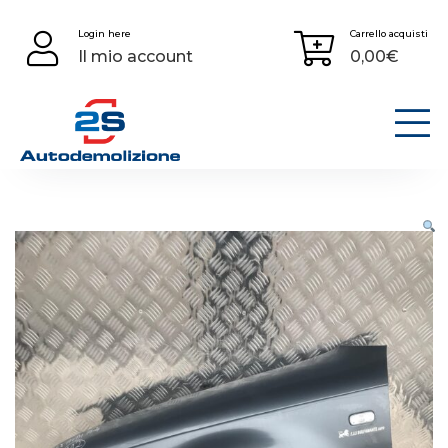
Skip
Login here
Carrello acquisti
to
Il mio account
0,00
€
content