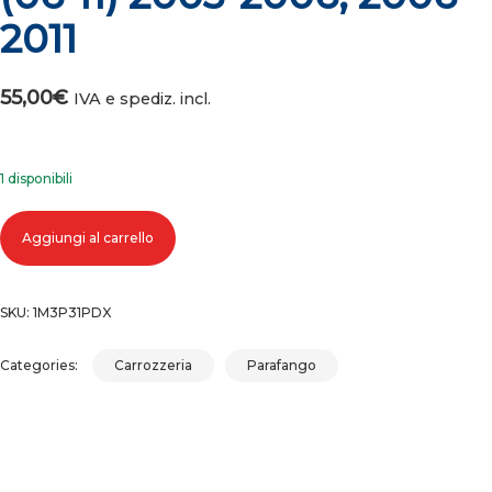
2011
55,00
€
IVA e spediz. incl.
1 disponibili
PARAFANGO ANTERIORE DESTRO LANCIA YPSILON (03-06) (06-11) 2003
Aggiungi al carrello
2006, 2006-2011 quantità
SKU:
1M3P31PDX
Categories:
Carrozzeria
Parafango