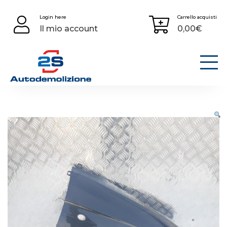
Skip
Login here
Carrello acquisti
to
Il mio account
0,00
€
content