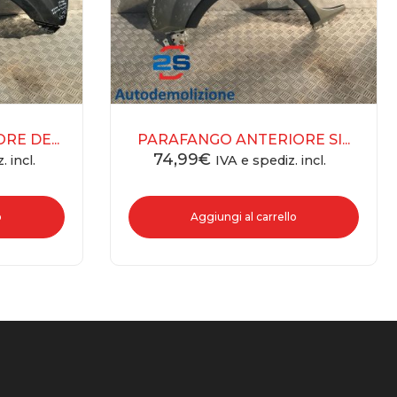
E DE...
PARAFANGO ANTERIORE SI...
74,99
€
. incl.
IVA e spediz. incl.
o
Aggiungi al carrello