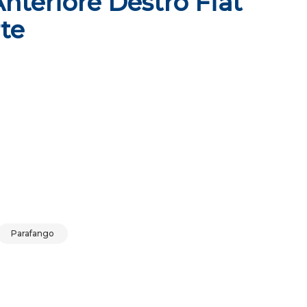
nteriore Destro Fiat
te
nto 5 porte quantità
Parafango