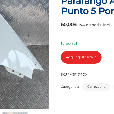
Parafango A
Punto 5 Por
60,00
€
IVA e spediz. incl.
1 disponibili
Parafango anteriore destro fiat pu
Aggiungi al carrello
SKU:
1M3P161PDX
Categories:
Carrozzeria