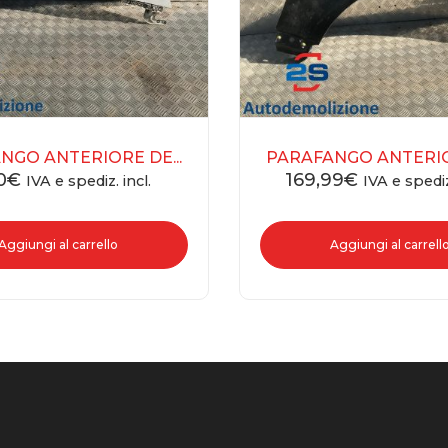
NGO ANTERIORE DE...
PARAFANGO ANTERIOR
0
€
169,99
€
IVA e spediz. incl.
IVA e spediz
Aggiungi al carrello
Aggiungi al carrell