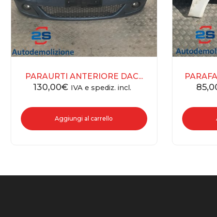
PARAURTI ANTERIORE DAC...
PARAFA
130,00
€
85,0
IVA e spediz. incl.
Aggiungi al carrello