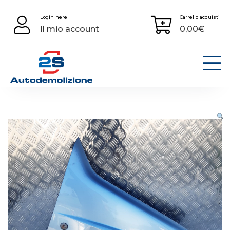
Skip
Login here
Carrello acquisti
to
Il mio account
0,00
€
content