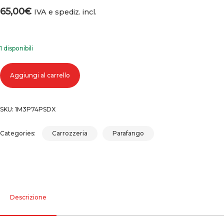
65,00
€
IVA e spediz. incl.
1 disponibili
PARAFANGO ANTERIORE DESTRO FIAT DOBLO (00-05) quantità
Aggiungi al carrello
SKU:
1M3P74PSDX
Categories:
Carrozzeria
Parafango
Descrizione