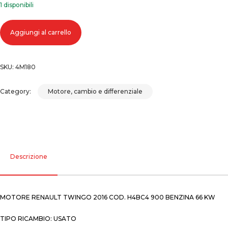
1 disponibili
Motore renault twingo 2016 cod. h4bc4 900 benzina 66 kw quantità
Aggiungi al carrello
SKU:
4M180
Category:
Motore, cambio e differenziale
Descrizione
MOTORE RENAULT TWINGO 2016 COD. H4BC4 900 BENZINA 66 KW
TIPO RICAMBIO: USATO