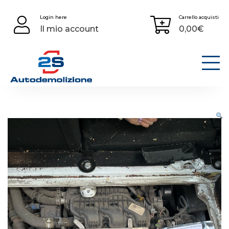
Skip
Login here
Carrello acquisti
to
Il mio account
0,00
€
content