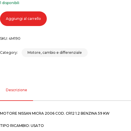
1 disponibili
Motore nissan micra 2006 cod. cr12 1.2 benzina 59 kw quantità
Aggiungi al carrello
SKU:
4M190
Category:
Motore, cambio e differenziale
Descrizione
MOTORE NISSAN MICRA 2006 COD. CR12 1.2 BENZINA 59 KW
TIPO RICAMBIO: USATO