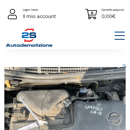
Skip
Login here
Carrello acquisti
to
Il mio account
0,00
€
content