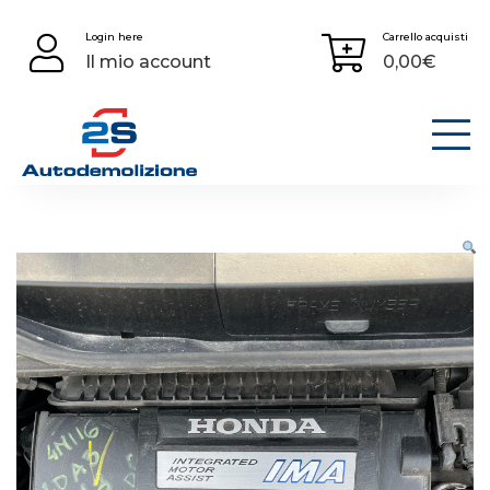
Skip
Login here
Carrello acquisti
to
Il mio account
0,00
€
content