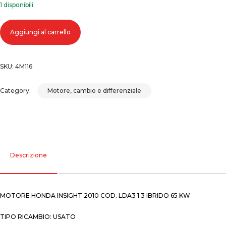
1 disponibili
Motore honda insight 2010 cod. lda3 ibrido 65 kw quantità
Aggiungi al carrello
SKU:
4M116
Category:
Motore, cambio e differenziale
Descrizione
MOTORE HONDA INSIGHT 2010 COD. LDA3 1.3 IBRIDO 65 KW
TIPO RICAMBIO: USATO