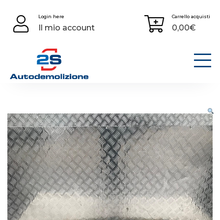
Skip
Login here
Carrello acquisti
to
Il mio account
0,00
€
content