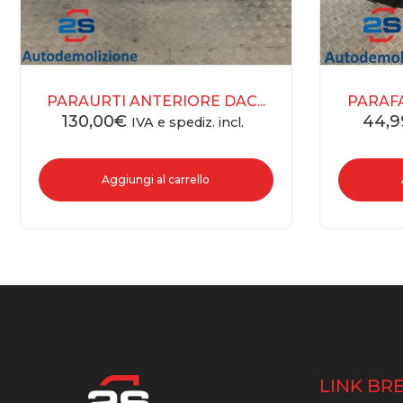
PARAURTI ANTERIORE DAC...
PARAFA
130,00
€
44,9
IVA e spediz. incl.
Aggiungi al carrello
LINK BRE