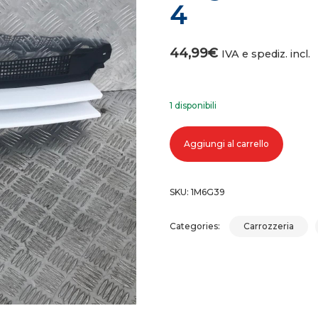
4
44,99
€
IVA e spediz. incl.
1 disponibili
Griglia mascherina volkswagen gol
Aggiungi al carrello
SKU:
1M6G39
Categories:
Carrozzeria