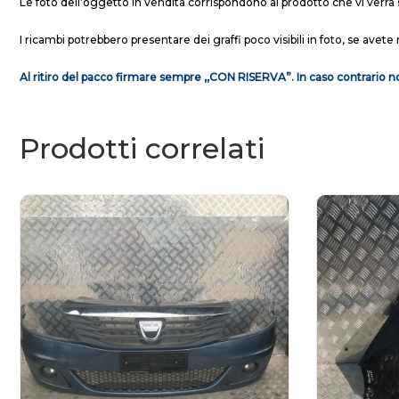
Le foto dell’oggetto in vendita corrispondono al prodotto che vi verrà 
I ricambi potrebbero presentare dei graffi poco visibili in foto, se avete 
Al ritiro del pacco firmare sempre ,,CON RISERVA”. In caso contrario no
Prodotti correlati