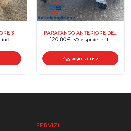
E SI...
PARAFANGO ANTERIORE DE...
120,00
€
 incl.
IVA e spediz. incl.
o
Aggiungi al carrello
O
SERVIZI