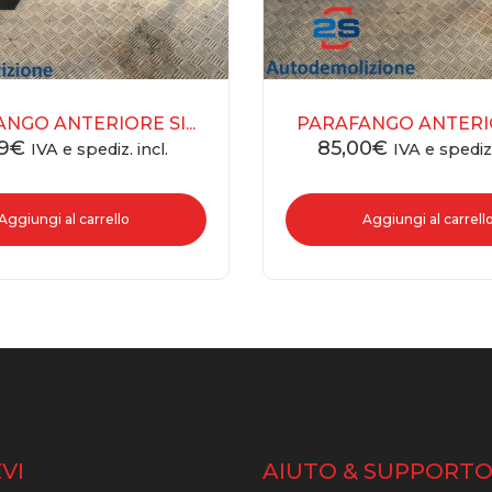
NGO ANTERIORE SI...
PARAFANGO ANTERIOR
9
€
85,00
€
IVA e spediz. incl.
IVA e spediz.
Aggiungi al carrello
Aggiungi al carrell
VI
AIUTO & SUPPORT