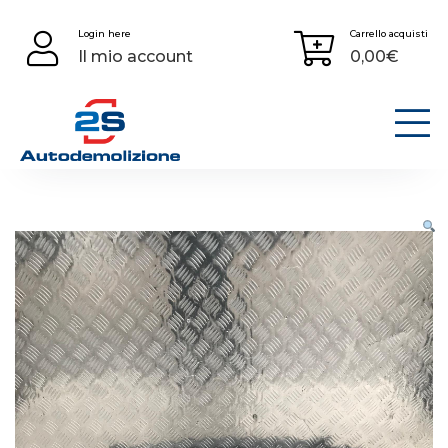
Skip
Login here
Carrello acquisti
to
Il mio account
0,00
€
content