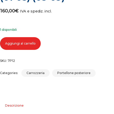
160,00
€
IVA e spediz. incl.
1 disponibili
COFANO PORTELLONE BAULE POSTERIORE VOLKSWAGEN POLO (01-0
Aggiungi al carrello
(05-09) quantità
SKU:
7P12
Categories:
Carrozzeria
Portellone posteriore
Descrizione