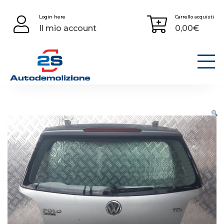
Skip
Login here
Carrello acquisti
to
Il mio account
0,00
€
content