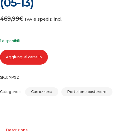
(05-13)
469,99
€
IVA e spediz. incl.
1 disponibili
COFANO PORTELLONE BAULE POSTERIORE RANGE ROVER SPORT (05-
Aggiungi al carrello
quantità
SKU:
7P92
Categories:
Carrozzeria
Portellone posteriore
Descrizione