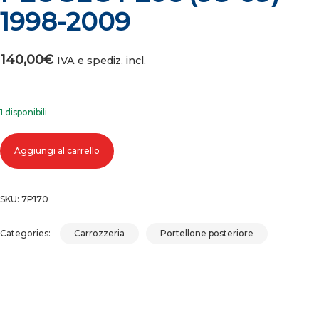
1998-2009
140,00
€
IVA e spediz. incl.
1 disponibili
COFANO PORTELLONE BAULE POSTERIORE PEUGEOT 206 (98-09) 199
Aggiungi al carrello
2009 quantità
SKU:
7P170
Categories:
Carrozzeria
Portellone posteriore