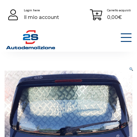
Skip
Login here
Carrello acquisti
to
Il mio account
0,00
€
content