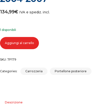
134,99
€
IVA e spediz. incl.
1 disponibili
COFANO PORTELLONE BAULE POSTERIORE LANCIA MUSA (04-07) 200
Aggiungi al carrello
2007 quantità
SKU:
7P179
Categories:
Carrozzeria
Portellone posteriore
Descrizione