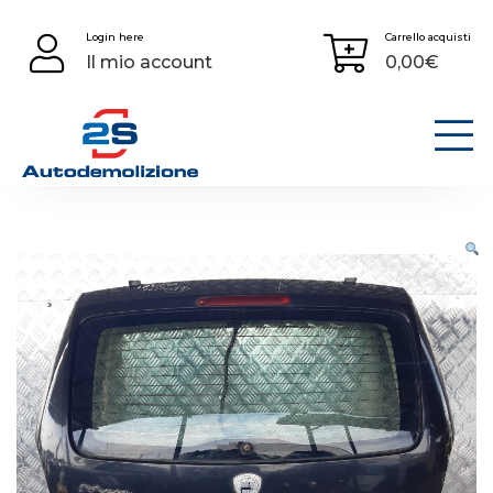
Skip
Login here
Carrello acquisti
to
Il mio account
0,00
€
content