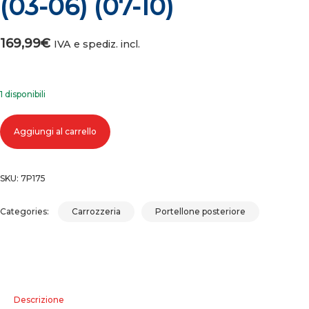
(03-06) (07-10)
169,99
€
IVA e spediz. incl.
1 disponibili
COFANO PORTELLONE BAULE POSTERIORE FORD FOCUS C-MAX (03-0
Aggiungi al carrello
(07-10) quantità
SKU:
7P175
Categories:
Carrozzeria
Portellone posteriore
Descrizione