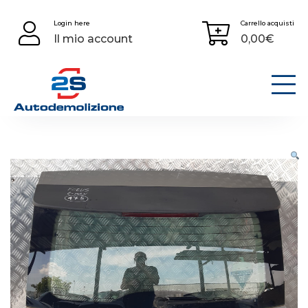
Skip
Login here
Carrello acquisti
to
Il mio account
0,00
€
content