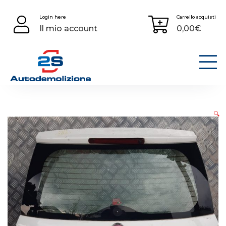
Skip
Login here
Carrello acquisti
to
Il mio account
0,00
€
content
🔍