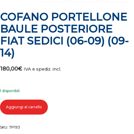
COFANO PORTELLONE
BAULE POSTERIORE
FIAT SEDICI (06-09) (09-
14)
180,00
€
IVA e spediz. incl.
1 disponibili
COFANO PORTELLONE BAULE POSTERIORE FIAT SEDICI (06-09) (09-14)
Aggiungi al carrello
quantità
SKU:
7P193