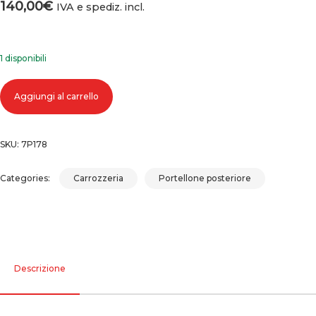
140,00
€
IVA e spediz. incl.
1 disponibili
COFANO PORTELLONE BAULE POSTERIORE FIAT IDEA (03-05) (05-12)
Aggiungi al carrello
quantità
SKU:
7P178
Categories:
Carrozzeria
Portellone posteriore
Descrizione