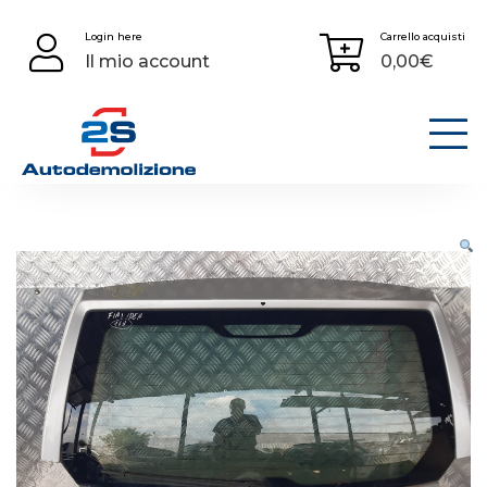
Skip
Login here
Carrello acquisti
to
Il mio account
0,00
€
content