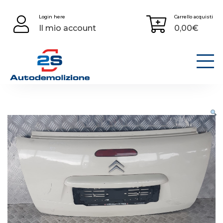
Skip
Login here
Carrello acquisti
to
Il mio account
0,00
€
content