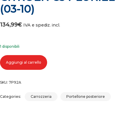
(03-10)
134,99
€
IVA e spediz. incl.
1 disponibili
COFANO PORTELLONE BAULE POSTERIORE CITROEN C3 PLURIEL (03-1
Aggiungi al carrello
quantità
SKU:
7P92A
Categories:
Carrozzeria
Portellone posteriore