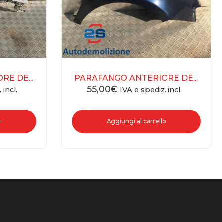
E DE...
PARAFANGO ANTERIORE DE...
55,00
€
 incl.
IVA e spediz. incl.
o
Aggiungi al carrello