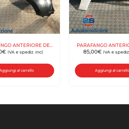
NGO ANTERIORE DE...
PARAFANGO ANTERIOR
0
€
85,00
€
IVA e spediz. incl.
IVA e spediz.
Aggiungi al carrello
Aggiungi al carrell