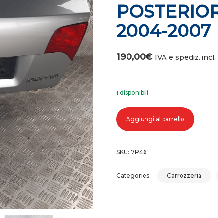
POSTERIORE
2004-2007
190,00
€
IVA e spediz. incl.
1 disponibili
COFANO PORTELLONE BAULE POST
Aggiungi al carrello
SKU:
7P46
Categories:
Carrozzeria