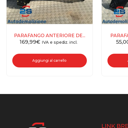
PARAFANGO ANTERIORE DE...
PARAFA
169,99
€
55,0
IVA e spediz. incl.
Aggiungi al carrello
LINK BRE