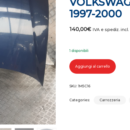
VOLKSWAGE
1997-2000
140,00
€
IVA e spediz. incl.
1 disponibili
COFANO ANTERIORE VOLKSWAGEN 
Aggiungi al carrello
SKU:
1M5C16
Categories:
Carrozzeria