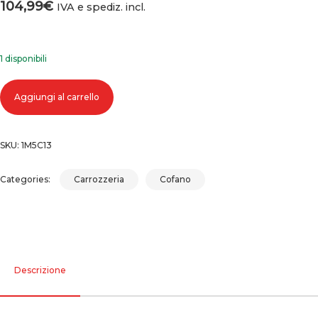
104,99
€
IVA e spediz. incl.
1 disponibili
COFANO ANTERIORE VOLKSWAGEN PASSAT (00-05) 2000-2005 quanti
Aggiungi al carrello
SKU:
1M5C13
Categories:
Carrozzeria
Cofano
Descrizione