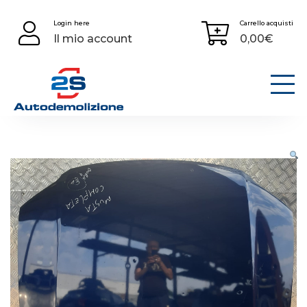
Skip
Login here
Carrello acquisti
to
Il mio account
0,00
€
content