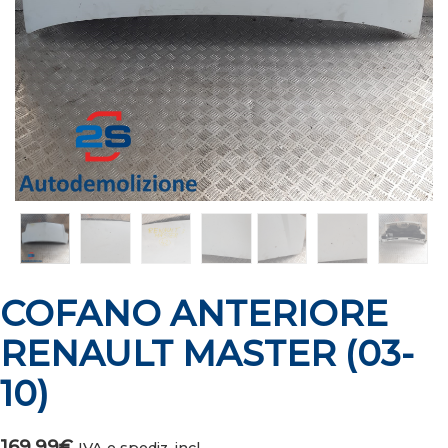
COFANO ANTERIORE
RENAULT MASTER (03-
10)
169,99
€
IVA e spediz. incl.