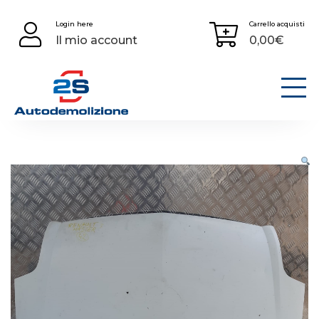
Skip
Login here
Carrello acquisti
to
Il mio account
0,00
€
content