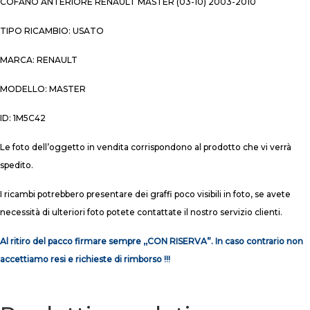
COFANO ANTERIORE RENAULT MASTER (03-10) 2003-2010
TIPO RICAMBIO: USATO
MARCA: RENAULT
MODELLO: MASTER
ID: 1M5C42
Le foto dell’oggetto in vendita corrispondono al prodotto che vi verrà
spedito.
I ricambi potrebbero presentare dei graffi poco visibili in foto, se avete
necessità di ulteriori foto potete contattate il nostro servizio clienti.
Al ritiro del pacco firmare sempre ,,CON RISERVA”. In caso contrario non
accettiamo resi e richieste di rimborso !!!