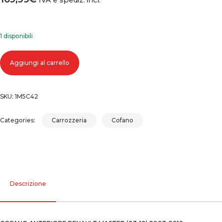
1 disponibili
COFANO ANTERIORE RENAULT MASTER (03-10) quantità
Aggiungi al carrello
SKU:
1M5C42
Categories:
Carrozzeria
Cofano
Descrizione