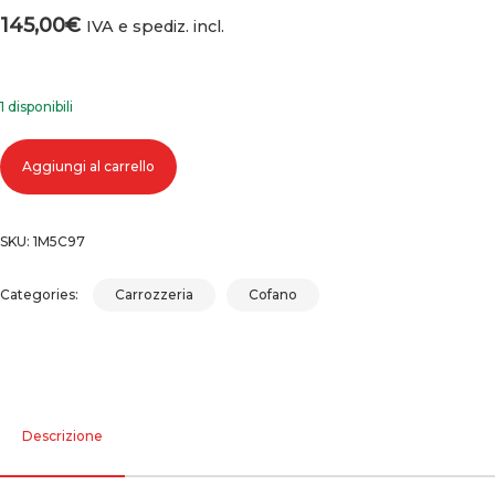
145,00
€
IVA e spediz. incl.
1 disponibili
Cofano anteriore opel vivaro (99-06) (06-13) 1999-2006, 2006-2013 quanti
Aggiungi al carrello
SKU:
1M5C97
Categories:
Carrozzeria
Cofano
Descrizione