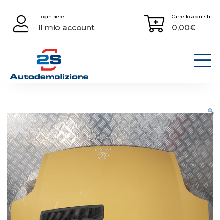
Skip
Login here
Carrello acquisti
to
Il mio account
0,00
€
content