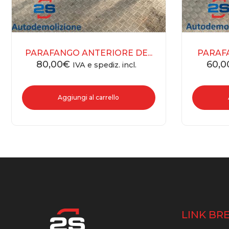
PARAFANGO ANTERIORE DE...
PARAFA
80,00
€
60,0
IVA e spediz. incl.
Aggiungi al carrello
LINK BRE