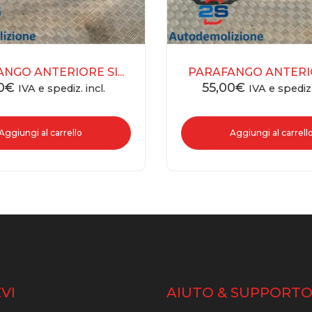
NGO ANTERIORE SI...
PARAFANGO ANTERIOR
0
€
55,00
€
IVA e spediz. incl.
IVA e spediz.
Aggiungi al carrello
Aggiungi al carrell
VI
AIUTO & SUPPORT