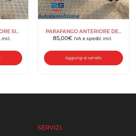
E SI...
PARAFANGO ANTERIORE DE...
85,00
€
 incl.
IVA e spediz. incl.
o
Aggiungi al carrello
O
SERVIZI