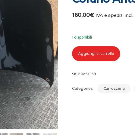
160,00
€
IVA e spediz. incl.
1 disponibili
Cofano anteriore nissan qashqai q
Aggiungi al carrello
SKU:
1M5C159
Categories:
Carrozzeria