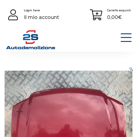
Skip
Login here
Carrello acquisti
to
Il mio account
0,00
€
content