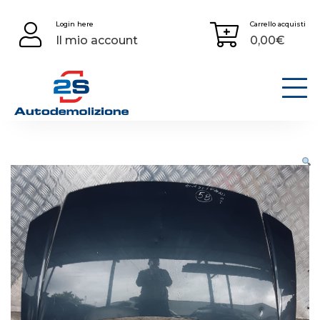
Skip
Login here
Carrello acquisti
to
Il mio account
0,00
€
content