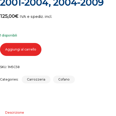
2001-2004, 2004-2009
125,00
€
IVA e spediz. incl.
1 disponibili
Cofano anteriore chrysler voyager grand voyager (01-04), (04-09) 2001-
Aggiungi al carrello
2004-2009 quantità
SKU:
1M5C58
Categories:
Carrozzeria
Cofano
Descrizione