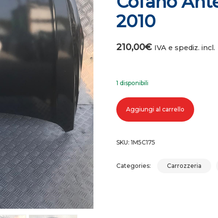
Cofano Ante
2010
210,00
€
IVA e spediz. incl.
1 disponibili
Cofano anteriore chevrolet cruze 
Aggiungi al carrello
SKU:
1M5C175
Categories:
Carrozzeria