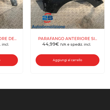
E DE...
PARAFANGO ANTERIORE SI...
44,99
€
 incl.
IVA e spediz. incl.
o
Aggiungi al carrello