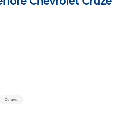
riore Chevrolet Cruze
2010 quantità
Cofano