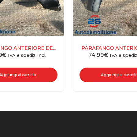
NGO ANTERIORE DE...
PARAFANGO ANTERIOR
0
€
74,99
€
IVA e spediz. incl.
IVA e spediz.
Aggiungi al carrello
Aggiungi al carrell