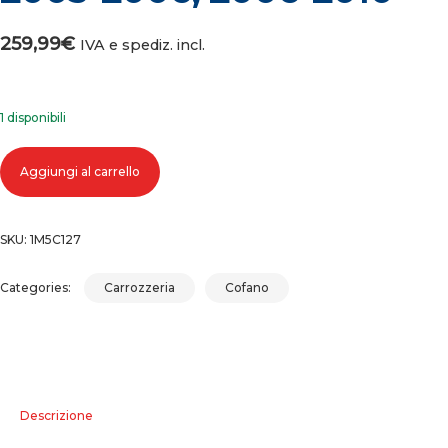
259,99
€
IVA e spediz. incl.
1 disponibili
Cofano anteriore bmw x3 e83 (03-06) (06-10) 2003-2006, 2006-2010
Aggiungi al carrello
quantità
SKU:
1M5C127
Categories:
Carrozzeria
Cofano
Descrizione