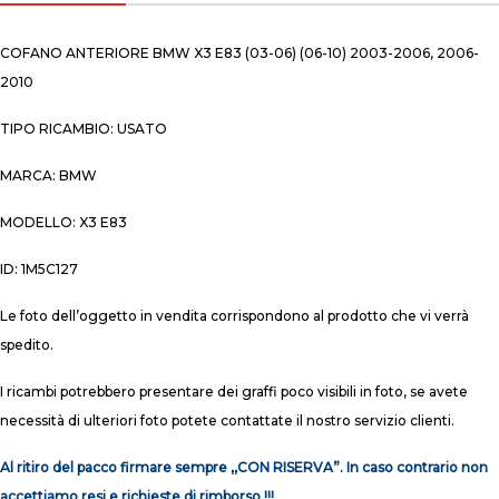
COFANO ANTERIORE BMW X3 E83 (03-06) (06-10) 2003-2006, 2006-
2010
TIPO RICAMBIO: USATO
MARCA: BMW
MODELLO: X3 E83
ID: 1M5C127
Le foto dell’oggetto in vendita corrispondono al prodotto che vi verrà
spedito.
I ricambi potrebbero presentare dei graffi poco visibili in foto, se avete
necessità di ulteriori foto potete contattate il nostro servizio clienti.
Al ritiro del pacco firmare sempre ,,CON RISERVA”. In caso contrario non
accettiamo resi e richieste di rimborso !!!