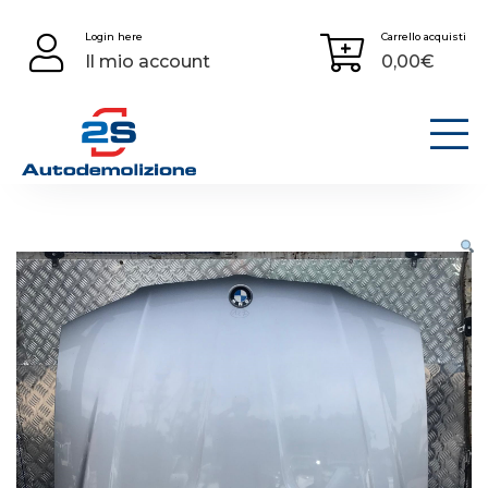
Skip
Login here
Carrello acquisti
to
Il mio account
0,00
€
content