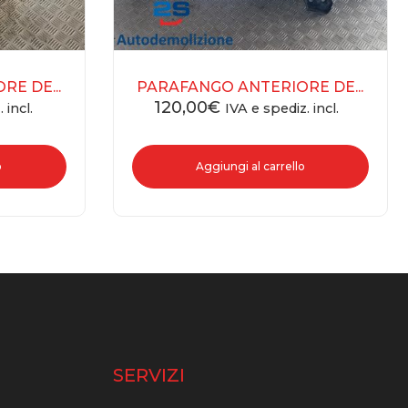
E DE...
PARAFANGO ANTERIORE DE...
120,00
€
 incl.
IVA e spediz. incl.
o
Aggiungi al carrello
O
SERVIZI