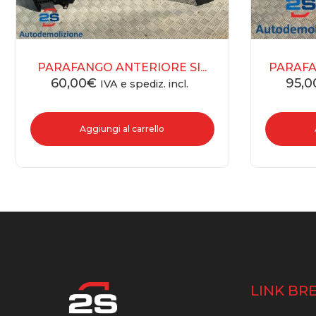
PARAFANGO ANTERIORE SI...
PARAFA
60,00
€
95,0
IVA e spediz. incl.
Aggiungi al carrello
LINK BRE