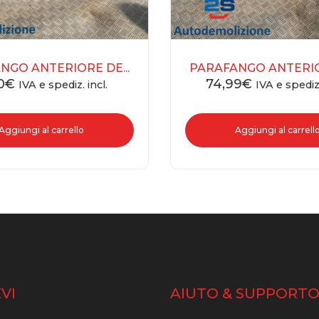
NGO ANTERIORE DE...
PARAFANGO ANTERIOR
0
€
74,99
€
IVA e spediz. incl.
IVA e spediz.
Aggiungi al carrello
Aggiungi al carrell
VI
AIUTO & SUPPORT