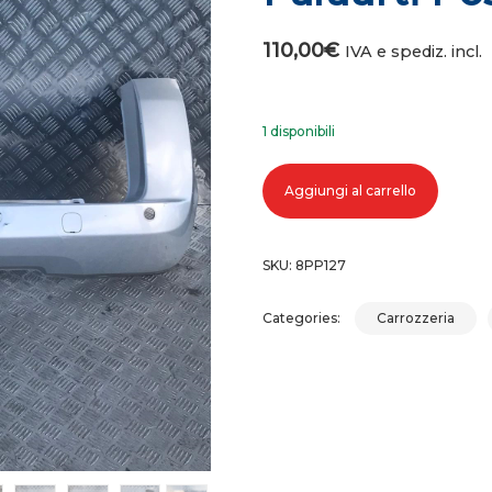
110,00
€
IVA e spediz. incl.
1 disponibili
Paraurti posteriore fiat qubo quant
Aggiungi al carrello
SKU:
8PP127
Categories:
Carrozzeria