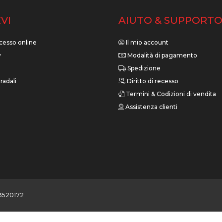
VI
AIUTO & SUPPORT
cesso online
Il mio account
y
Modalità di pagamento
Spedizione
radali
Diritto di recesso
Termini & Codizioni di vendita
Assistenza clienti
3520172