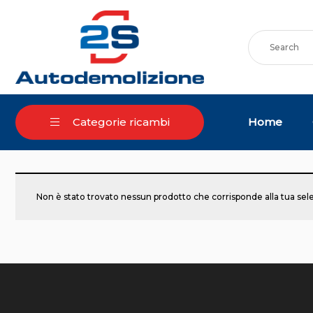
Skip
to
content
Home
Categorie ricambi
Non è stato trovato nessun prodotto che corrisponde alla tua sel